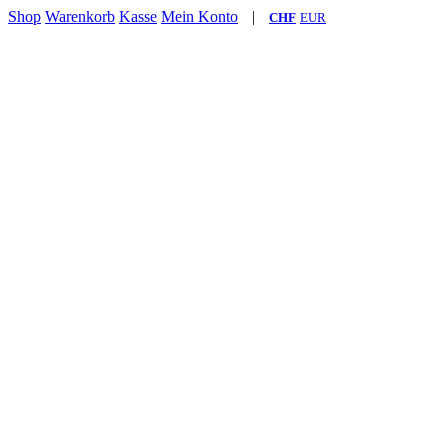
Shop
Warenkorb
Kasse
Mein Konto
|
CHF
EUR